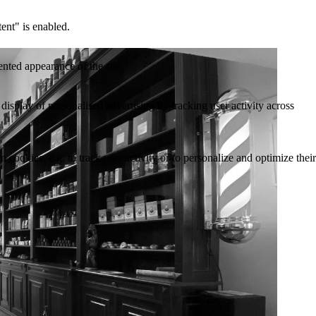
tent" is enabled.
ented appearance of the site.
 display of personalised advertising by tracking user activity across
 cookies, e.g. to track user activity or to personalize and optimize their