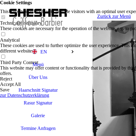
Cookie Settings
This website uses cookies to provide visitors with an optimal user exper
Zurück zur Menü
Technically necessary
These cookies are necessary for the operation of the website, e.g. to pr
Analytical
These cookies are used to further optimize the user experience. This incl
different websites.
EN
Third Party Content
Menü
This website may offer content or functionality that is provided by third 
offers.
Über Uns
Reject
Accept All
Save
Haarschnitt Signatur
zur Datenschutzerklärung
Rasur Signatur
Galerie
Termine Anfragen