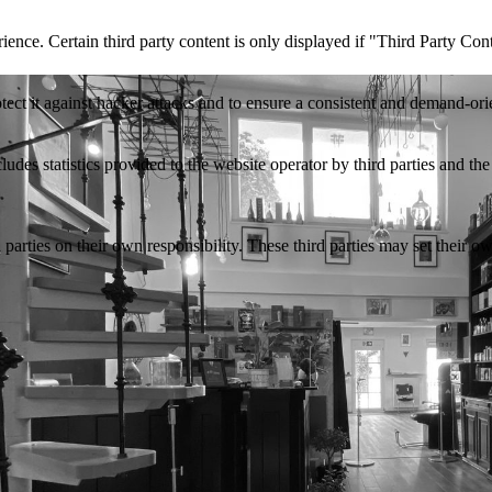
ience. Certain third party content is only displayed if "Third Party Con
otect it against hacker attacks and to ensure a consistent and demand-ori
udes statistics provided to the website operator by third parties and the
parties on their own responsibility. These third parties may set their own