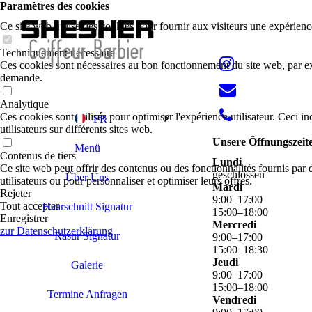
Paramètres des cookies
Ce site web utilise des cookies pour fournir aux visiteurs une expérience
Techniquement nécessaire
Ces cookies sont nécessaires au bon fonctionnement du site web, par exe
demande.
Analytique
Ces cookies sont utilisés pour optimiser l'expérience utilisateur. Ceci inc
FR
utilisateurs sur différents sites web.
Unsere Öffnungszeit
Menü
Contenus de tiers
Lundi
Ce site web peut offrir des contenus ou des fonctionnalités fournis par d
geschlossen
Über Uns
utilisateurs ou pour personnaliser et optimiser leurs offres.
Mardi
Rejeter
9
:
00
–
17
:
00
Tout accepter
Haarschnitt Signatur
15
:
00
–
18
:
00
Enregistrer
Mercredi
zur Datenschutzerklärung
Rasur Signatur
9
:
00
–
17
:
00
15
:
00
–
18
:
30
Jeudi
Galerie
9
:
00
–
17
:
00
15
:
00
–
18
:
00
Termine Anfragen
Vendredi