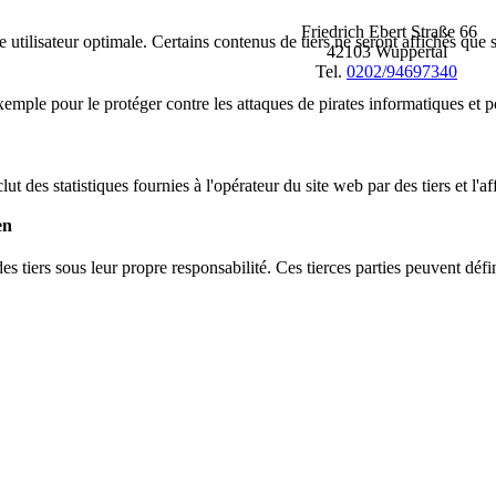
Friedrich Ebert Straße 66
 utilisateur optimale. Certains contenus de tiers ne seront affichés que s
42103 Wuppertal
Tel.
0202/94697340
mple pour le protéger contre les attaques de pirates informatiques et p
lut des statistiques fournies à l'opérateur du site web par des tiers et l'a
en
es tiers sous leur propre responsabilité. Ces tierces parties peuvent défi