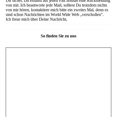
Dir sicher, Du erhältst auf jeden Fall zeitnah eine Rückmeldung
von mir. Ich beantworte jede Mail, solltest Du trotzdem nichts
von mir hören, kontaktiere mich bitte ein zweites Mal, denn es
sind schon Nachrichten im World Wide Web „verschollen“.
Ich freue mich über Deine Nachricht,
Der einfachste Weg mit uns in Kontakt zu treten. Wir bemühen
uns um schnellstmögliche Bearbeitung Ihres Anliegens!
So finden Sie zu uns